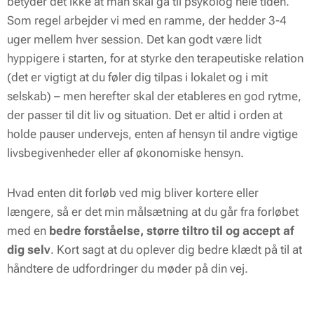
betyder det ikke at man skal gå til psykolog hele tiden.
Som regel arbejder vi med en ramme, der hedder 3-4
uger mellem hver session. Det kan godt være lidt
hyppigere i starten, for at styrke den terapeutiske relation
(det er vigtigt at du føler dig tilpas i lokalet og i mit
selskab) – men herefter skal der etableres en god rytme,
der passer til dit liv og situation. Det er altid i orden at
holde pauser undervejs, enten af hensyn til andre vigtige
livsbegivenheder eller af økonomiske hensyn.
Hvad enten dit forløb ved mig bliver kortere eller
længere, så er det min målsætning at du går fra forløbet
med en
bedre forståelse, større tiltro til og accept af
dig selv
. Kort sagt at du oplever dig bedre klædt på til at
håndtere de udfordringer du møder på din vej.